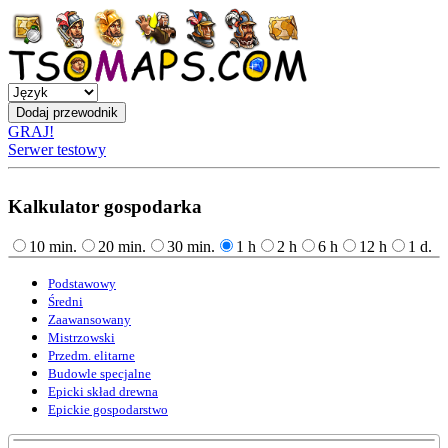
GRAJ!
Serwer testowy
Kalkulator gospodarka
10 min.
20 min.
30 min.
1 h
2 h
6 h
12 h
1 d.
Podstawowy
Średni
Zaawansowany
Mistrzowski
Przedm. elitarne
Budowle specjalne
Epicki skład drewna
Epickie gospodarstwo