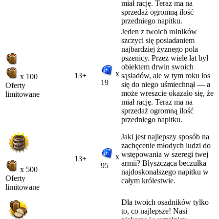
miał rację. Teraz ma na
sprzedaż ogromną ilość
przedniego napitku.
Jeden z twoich rolników
szczyci się posiadaniem
najbardziej żyznego pola
pszenicy. Przez wiele lat był
obiektem drwin swoich
x
13+
sąsiadów, ale w tym roku los
x 100
19
się do niego uśmiechnął — a
Oferty
może wreszcie okazało się, że
limitowane
miał rację. Teraz ma na
sprzedaż ogromną ilość
przedniego napitku.
Jaki jest najlepszy sposób na
zachęcenie młodych ludzi do
wstępowania w szeregi twej
x
13+
armii? Błyszcząca beczułka
95
x 500
najdoskonalszego napitku w
Oferty
całym królestwie.
limitowane
Dla twoich osadników tylko
to, co najlepsze! Nasi