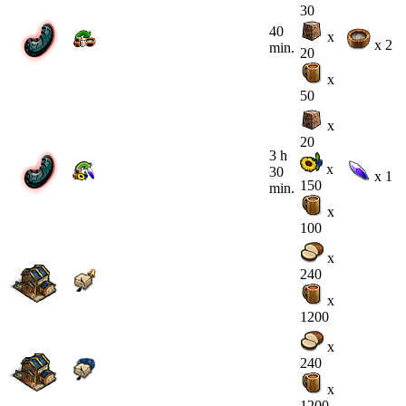
30
40
x
x 2
min.
20
x
50
x
20
3 h
x
30
x 1
150
min.
x
100
x
240
x
1200
x
240
x
1200