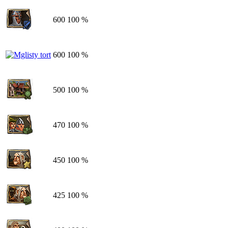
600
100 %
600
100 %
500
100 %
470
100 %
450
100 %
425
100 %