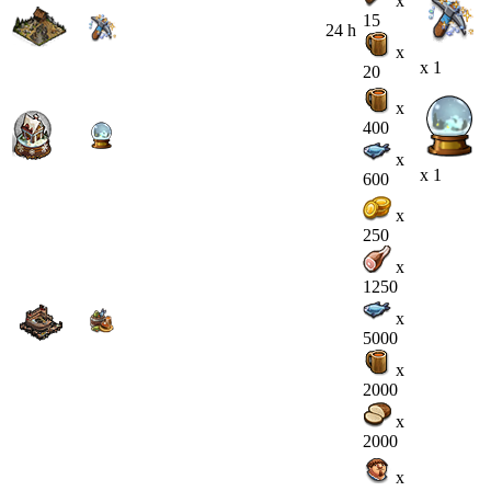
x
15
24 h
x
x 1
20
x
400
x
x 1
600
x
250
x
1250
x
5000
x
2000
x
2000
x