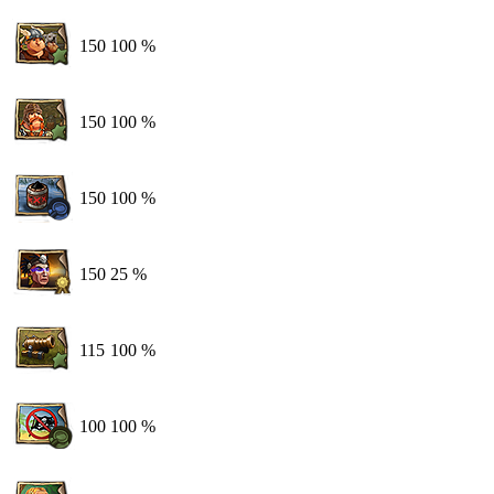
150
100 %
150
100 %
150
100 %
150
25 %
115
100 %
100
100 %