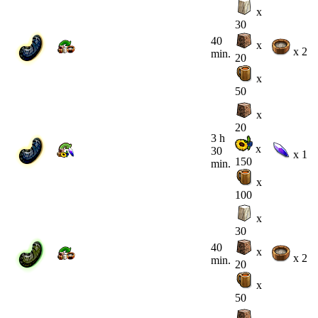
x
30
40
x
x 2
min.
20
x
50
x
20
3 h
x
30
x 1
150
min.
x
100
x
30
40
x
x 2
min.
20
x
50