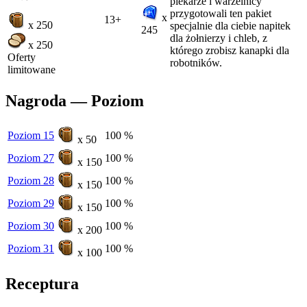
piekarze i warzelnicy
przygotowali ten pakiet
x
13+
x 250
specjalnie dla ciebie napitek
245
dla żołnierzy i chleb, z
x 250
którego zrobisz kanapki dla
Oferty
robotników.
limitowane
Nagroda — Poziom
Poziom 15
100 %
x 50
Poziom 27
100 %
x 150
Poziom 28
100 %
x 150
Poziom 29
100 %
x 150
Poziom 30
100 %
x 200
Poziom 31
100 %
x 100
Receptura