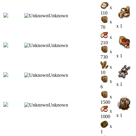
x
110
x
x 1
70
x
210
x
x 1
730
x
10
x
x 1
6
x
1500
x
x 1
1000
x
1