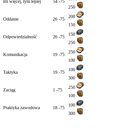
Im więcej, tym lepiej
54 -75
250
200
Oddanie
26 -75
150
150
Odpowiedzialność
26 -75
250
250
Komunikacja
19 -75
100
100
Taktyka
19 -75
300
250
Zaciąg
1 -75
100
100
Praktyka zawodowa
18 -75
300