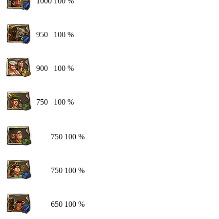
1000
100 %
950
100 %
900
100 %
750
100 %
750
100 %
750
100 %
650
100 %