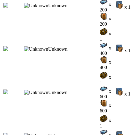
x
x 1
200
x
200
x
1
x
x 1
400
x
400
x
1
x
x 1
600
x
600
x
1
x