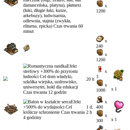
x
1200
x
240
x
1200
x
3
20 h
x
x 1
1000
x
1 d.
400
2 h
x
x 1
300